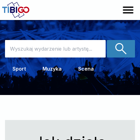
Sprzedaj bilety
Pomoc
Sport
Muzyka
Scena
Zaloguj