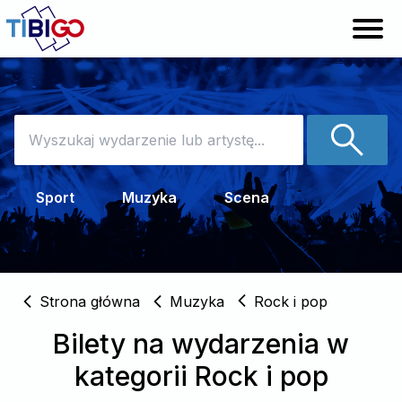
Sprzedaj bilety
Pomoc
Sport
Muzyka
Scena
Zaloguj
Strona główna
Muzyka
Rock i pop
Bilety na wydarzenia w
kategorii Rock i pop