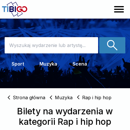
Sprzedaj bilety
Pomoc
Sport
Muzyka
Scena
Zaloguj
Strona główna
Muzyka
Rap i hip hop
Bilety na wydarzenia w
kategorii Rap i hip hop