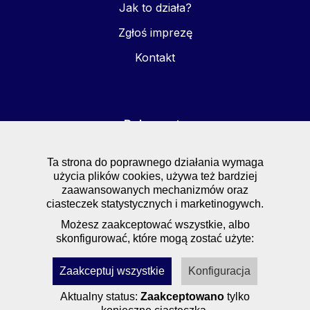
Jak to działa?
Zgłoś imprezę
Kontakt
Dokumenty
FAQ
Ta strona do poprawnego działania wymaga
użycia plików cookies, używa też bardziej
Regulaminy
zaawansowanych mechanizmów oraz
Polityka prywatności
ciasteczek statystycznych i marketinogywch.
Możesz zaakceptować wszystkie, albo
skonfigurować, które mogą zostać użyte:
Zaakceptuj wszystkie
Konfiguracja
Aktualny status:
Zaakceptowano
tylko